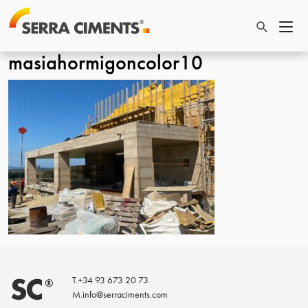
masiahormigoncolor10
T.
+34 93 673 20 73
M.
info@serraciments.com