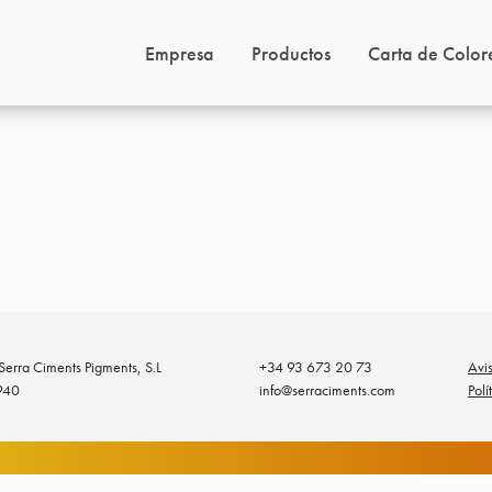
Empresa
Productos
Carta de Color
erra Ciments Pigments, S.L
+34 93 673 20 73
Avi
940
info@serraciments.com
Polí