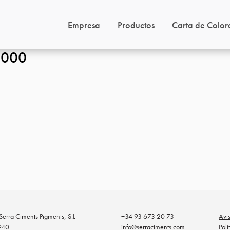
Empresa
Productos
Carta de Color
1000
erra Ciments Pigments, S.L
+34 93 673 20 73
Avi
940
info@serraciments.com
Polí