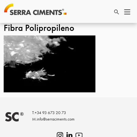
Fibra Polipropileno
T.
+34 93 673 20 73
M.
info@serraciments.com