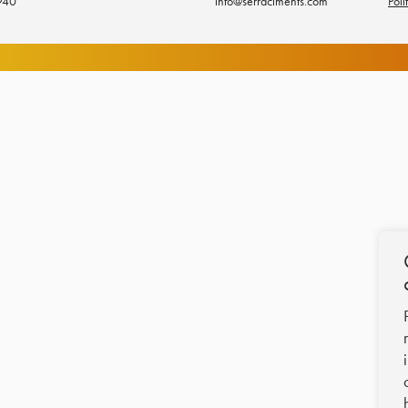
940
info@serraciments.com
Polí