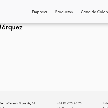
Empresa
Productos
Carta de Color
 Márquez
erra Ciments Pigments, S.L
+34 93 673 20 73
Avi