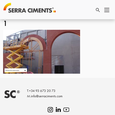
1
T.
+34 93 673 20 73
M.
info@serraciments.com