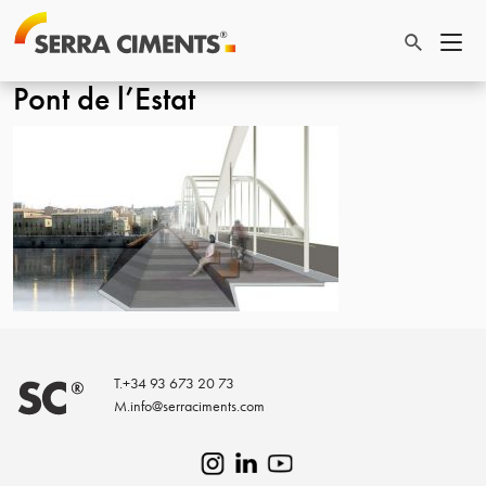
Pont de l’Estat
T.
+34 93 673 20 73
M.
info@serraciments.com