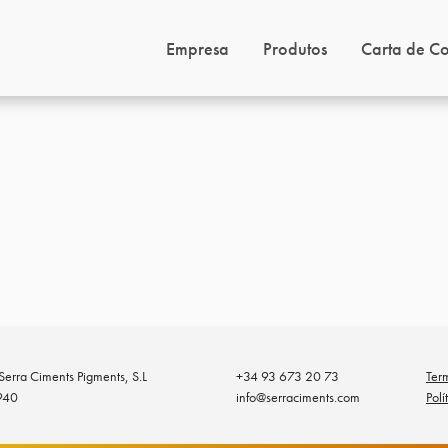
Empresa
Produtos
Carta de Co
erra Ciments Pigments, S.L
+34 93 673 20 73
Ter
940
info@serraciments.com
Polí