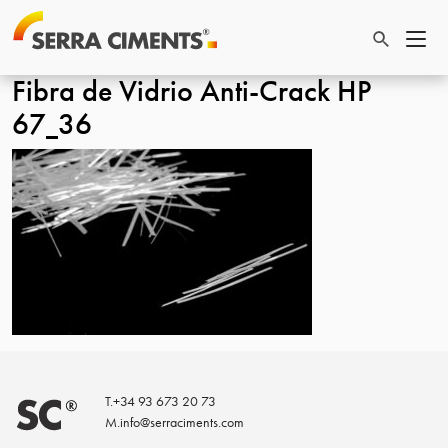
Fibra de Vidrio Anti-Crack HP
67_36
T.
+34 93 673 20 73
M.
info@serraciments.com