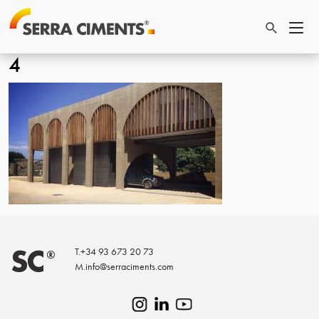
4
T.
+34 93 673 20 73
M.
info@serraciments.com