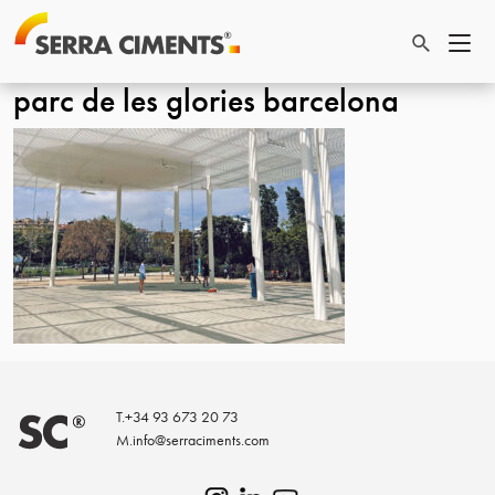
parc de les glories barcelona
T.
+34 93 673 20 73
M.
info@serraciments.com