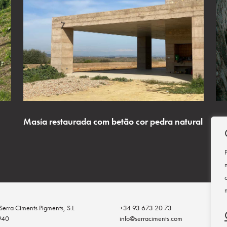
Masía restaurada com betão cor pedra natural
Be
erra Ciments Pigments, S.L
+34 93 673 20 73
Ter
940
info@serraciments.com
Polí