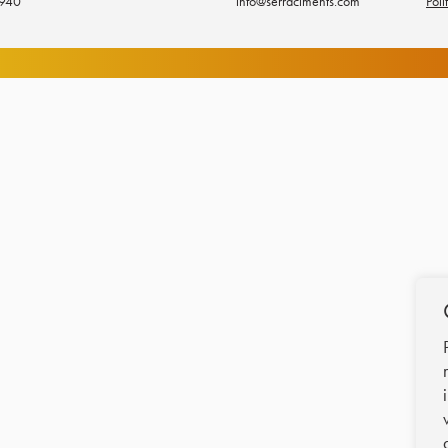
1940
info@serraciments.com
Polí