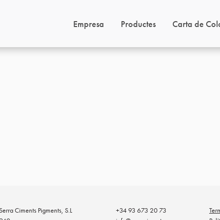
Empresa
Productes
Carta de Col
erra Ciments Pigments, S.L
+34 93 673 20 73
Ter