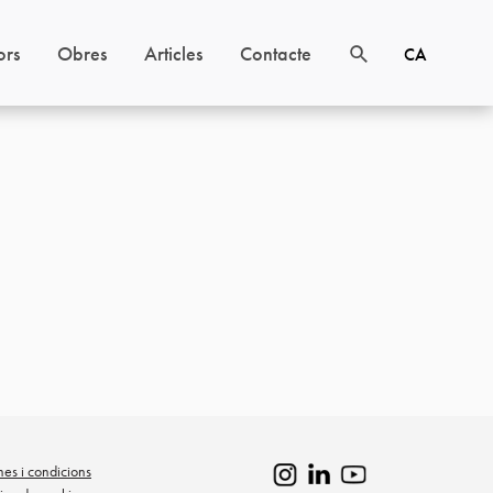
ors
Obres
Articles
Contacte
CA
mes i condicions